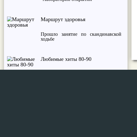
Маршрут здоровья
Прошло занятие по скандинавской
ходьбе
Любимые хиты 80-90
Диско-концерт прошел в парке ДК
"Мир"
Сделай шаг
Занятие по скандинавской ходьбе
прошло в четверг