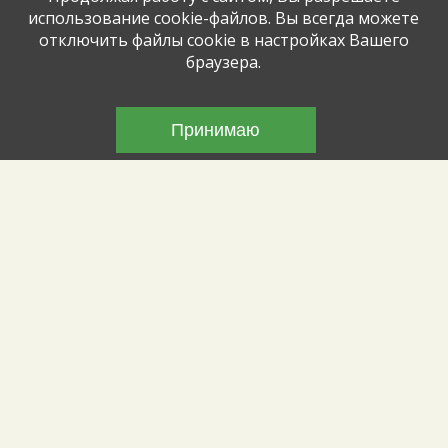
использование cookie-файлов. Вы всегда можете
отключить файлы cookie в настройках Вашего
браузера.
25.06.2026
Принимаю
Знаете ли вы...
Весёлая интересная познавательная
игра прошла для детей