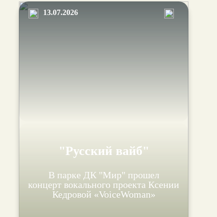
13.07.2026
"Русский вайб"
В парке ДК "Мир" прошел
концерт вокального проекта Ксении
Кедровой «VoiceWoman»