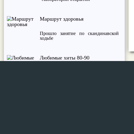
Маршрут здоровья
Прошло занятие по скандинавской
ходьбе
Любимые хиты 80-90
Диско-концерт прошел в парке ДК
"Мир"
Сделай шаг
Занятие по скандинавской ходьбе
прошло в четверг