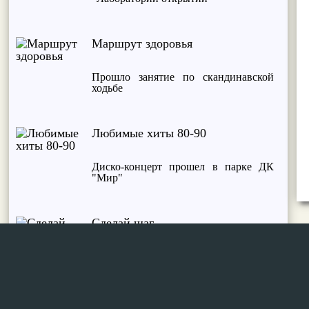
Маршрут здоровья
Прошло занятие по скандинавской
ходьбе
Любимые хиты 80-90
Диско-концерт прошел в парке ДК
"Мир"
Сделай шаг
Занятие по скандинавской ходьбе
прошло в четверг