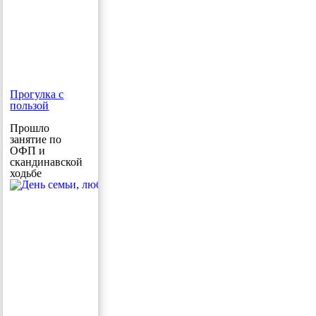
Прогулка с
пользой
Прошло
занятие по
ОФП и
скандинавской
ходьбе