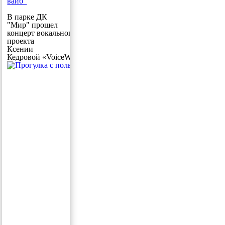
вайб"
В парке ДК
"Мир" прошел
концерт вокального
проекта
Ксении
Кедровой «VoiceWoman»