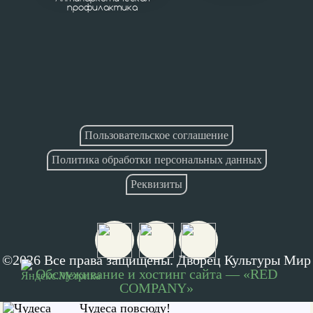
профилактика
"Русский вайб"
В парке ДК "Мир" прошел концерт вокального
проекта Ксении Кедровой «VoiceWoman»
Прогулка с пользой
Пользовательское соглашение
Политика обработки персональных данных
Прошло занятие по ОФП и скандинавской
ходьбе
Реквизиты
День семьи, любви и верности
Праздничные мероприятия прошли в парке ДК
©2026 Все права защищены. Дворец Культуры Мир
"Мир"
Обслуживание и хостинг сайта — «RED
COMPANY»
Чудеса повсюду!