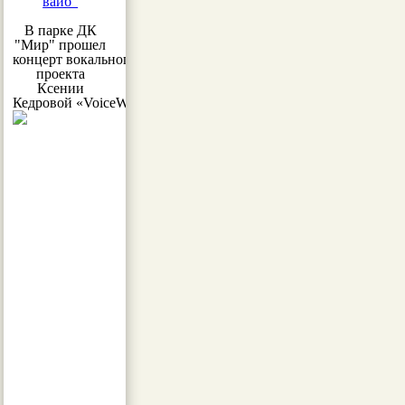
вайб"
В парке ДК
"Мир" прошел
концерт вокального
проекта
Ксении
Кедровой «VoiceWoman»