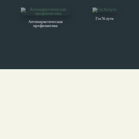
Движение - это жизнь!
Прошло очередное занятие по
ГосУслуги
Антинаркотическая
скандинавской ходьбе
профилактика
Заряд бодрости и энергии
Мастер-класс по скандинавской ходьбе
прошел в четверг
Пользовательское соглашение
У природы нет плохой погоды
Политика обработки персональных данных
Занятие прошло по расписанию
Реквизиты
Спортивное лето
©2026 Все права защищены. Дворец Культуры Мир