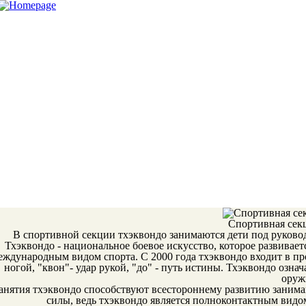
Спортивная сек
В спортивной секции тхэквондо занимаются дети под руков
Тхэквондо - национальное боевое искусство, которое развивает
еждународным видом спорта. С 2000 года тхэквондо входит в пр
ногой, "квон"- удар рукой, "до" - путь истины. Тхэквондо озн
оруж
анятия тхэквондо способствуют всестороннему развитию занима
силы, ведь тхэквондо является полноконтактным видом