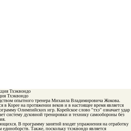
ция Тхэквондо
одством опытного тренера Михаила Владимировича Жокова.
ся в Корее на протяжении веков и в настоящее время является
ограмму Олимпийских игр. Корейское слово "тхэ" означает удар
ачает систему духовной тренировки и технику самообороны без
ия.
ющихся. В программу занятий входят упражнения на отработку
 единоборств. Также, поскольку тхэквондо является