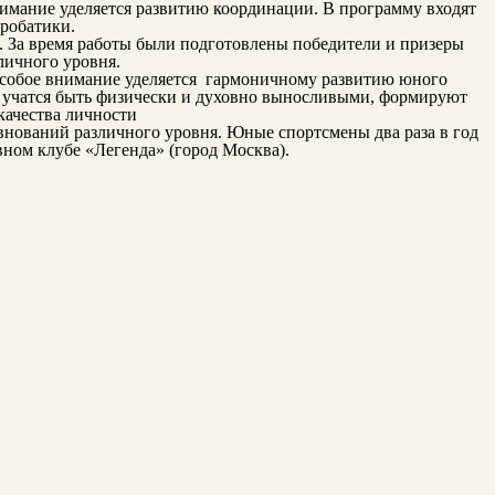
имание уделяется развитию координации. В программу входят
робатики.
а. За время работы были подготовлены победители и призеры
личного уровня.
х особое внимание уделяется гармоничному развитию юного
х, учатся быть физически и духовно выносливыми, формируют
качества личности
нований различного уровня. Юные спортсмены два раза в год
вном клубе «Легенда» (город Москва).